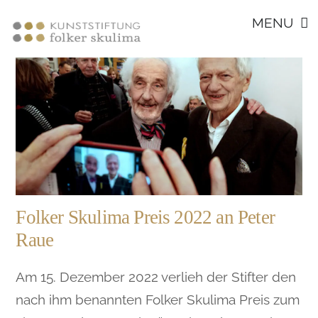
Footer
Skip
MENU
to
content
Folker Skulima Preis 2022 an Peter
Raue
Am 15. Dezember 2022 verlieh der Stifter den
nach ihm benannten Folker Skulima Preis zum